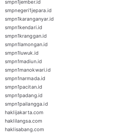
smpn1jember.id
smpnegeri1jepara.id
smpn1karanganyar.id
smpn1kendari.id
smpn1kranggan.id
smpn1lamongan.id
smpn1luwuk.id
smpn1madiun.id
smpn1manokwari.id
smpn1narmada.id
smpn1pacitan.id
smpn1padang.id
smpn1pailangga.id
haklijakarta.com
haklilangsa.com
haklisabang.com