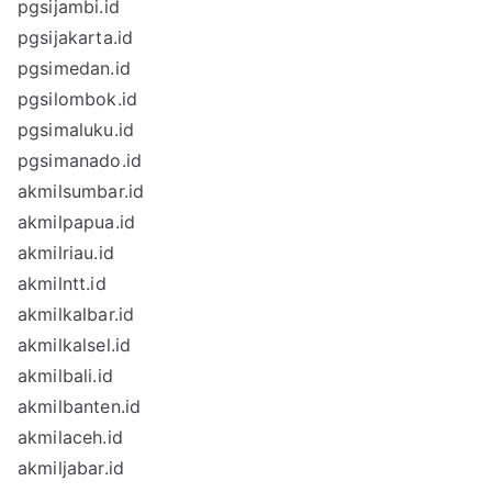
pgsijambi.id
pgsijakarta.id
pgsimedan.id
pgsilombok.id
pgsimaluku.id
pgsimanado.id
akmilsumbar.id
akmilpapua.id
akmilriau.id
akmilntt.id
akmilkalbar.id
akmilkalsel.id
akmilbali.id
akmilbanten.id
akmilaceh.id
akmiljabar.id