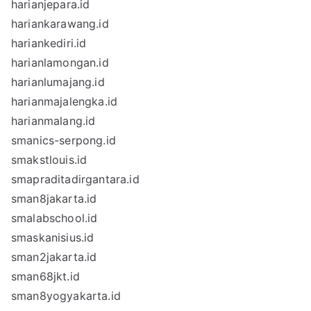
harianjepara.id
hariankarawang.id
hariankediri.id
harianlamongan.id
harianlumajang.id
harianmajalengka.id
harianmalang.id
smanics-serpong.id
smakstlouis.id
smapraditadirgantara.id
sman8jakarta.id
smalabschool.id
smaskanisius.id
sman2jakarta.id
sman68jkt.id
sman8yogyakarta.id