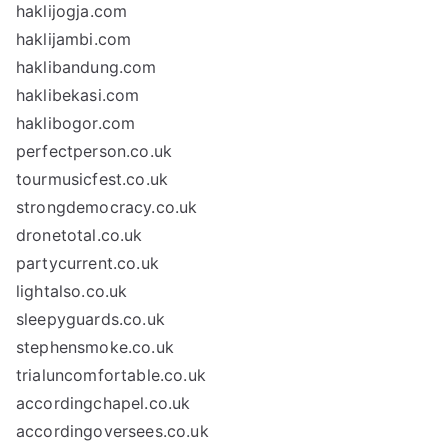
haklijogja.com
haklijambi.com
haklibandung.com
haklibekasi.com
haklibogor.com
perfectperson.co.uk
tourmusicfest.co.uk
strongdemocracy.co.uk
dronetotal.co.uk
partycurrent.co.uk
lightalso.co.uk
sleepyguards.co.uk
stephensmoke.co.uk
trialuncomfortable.co.uk
accordingchapel.co.uk
accordingoversees.co.uk