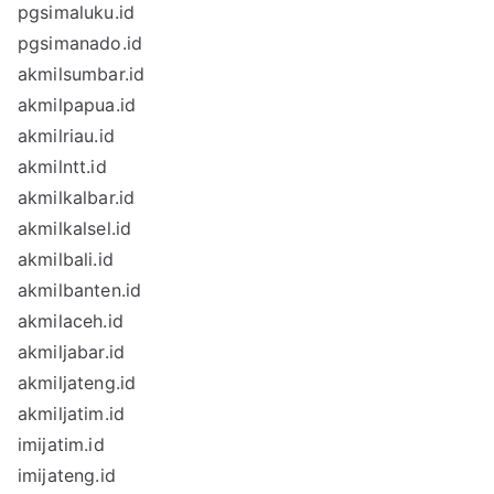
pgsimaluku.id
pgsimanado.id
akmilsumbar.id
akmilpapua.id
akmilriau.id
akmilntt.id
akmilkalbar.id
akmilkalsel.id
akmilbali.id
akmilbanten.id
akmilaceh.id
akmiljabar.id
akmiljateng.id
akmiljatim.id
imijatim.id
imijateng.id