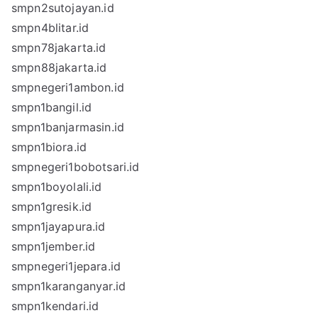
smpn2sutojayan.id
smpn4blitar.id
smpn78jakarta.id
smpn88jakarta.id
smpnegeri1ambon.id
smpn1bangil.id
smpn1banjarmasin.id
smpn1biora.id
smpnegeri1bobotsari.id
smpn1boyolali.id
smpn1gresik.id
smpn1jayapura.id
smpn1jember.id
smpnegeri1jepara.id
smpn1karanganyar.id
smpn1kendari.id