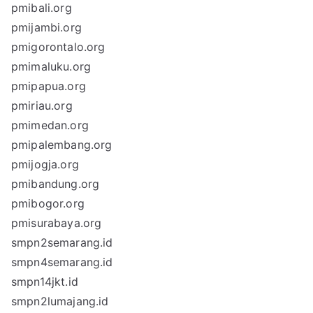
pmibali.org
pmijambi.org
pmigorontalo.org
pmimaluku.org
pmipapua.org
pmiriau.org
pmimedan.org
pmipalembang.org
pmijogja.org
pmibandung.org
pmibogor.org
pmisurabaya.org
smpn2semarang.id
smpn4semarang.id
smpn14jkt.id
smpn2lumajang.id