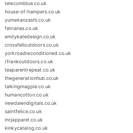
telecomblue.co.uk
house-of-hampers.co.uk
yumekanzashi.co.uk
fatnanas.co.uk
emilykatedesign.co.uk
crossfelloutdoors.co.uk
yorkroadreconditioned.co.uk
rfrankoutdoors.co.uk
teaparentrepeat.co.uk
thegenerationhub.co.uk
talkingmagpie.co.uk
humancotton.co.uk
newdawndigitals.co.uk
saintfelice.co.uk
mrjapparel.co.uk
kinkycatalog.co.uk