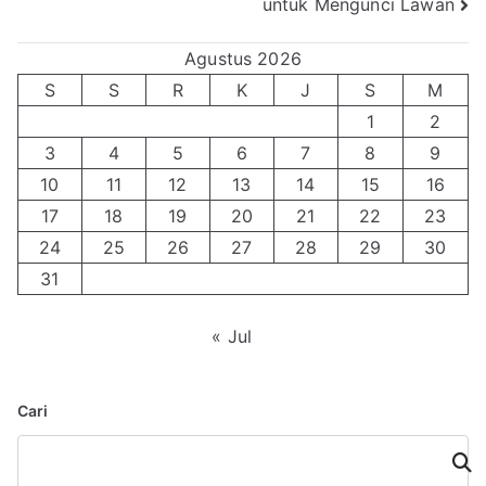
untuk Mengunci Lawan
Agustus 2026
S
S
R
K
J
S
M
1
2
3
4
5
6
7
8
9
10
11
12
13
14
15
16
17
18
19
20
21
22
23
24
25
26
27
28
29
30
31
« Jul
Cari
Cari