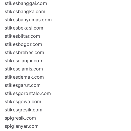
stikesbanggai.com
stikesbangka.com
stikesbanyumas.com
stikesbekasi.com
stikesblitar.com
stikesbogor.com
stikesbrebes.com
stikescianjur.com
stikesciamis.com
stikesdemak.com
stikesgarut.com
stikesgorontalo.com
stikesgowa.com
stikesgresik.com
spigresik.com
spigianyar.com