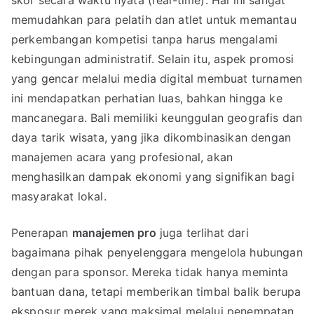
skor secara waktu nyata (real-time). Hal ini sangat
memudahkan para pelatih dan atlet untuk memantau
perkembangan kompetisi tanpa harus mengalami
kebingungan administratif. Selain itu, aspek promosi
yang gencar melalui media digital membuat turnamen
ini mendapatkan perhatian luas, bahkan hingga ke
mancanegara. Bali memiliki keunggulan geografis dan
daya tarik wisata, yang jika dikombinasikan dengan
manajemen acara yang profesional, akan
menghasilkan dampak ekonomi yang signifikan bagi
masyarakat lokal.
Penerapan
manajemen pro
juga terlihat dari
bagaimana pihak penyelenggara mengelola hubungan
dengan para sponsor. Mereka tidak hanya meminta
bantuan dana, tetapi memberikan timbal balik berupa
eksposur merek yang maksimal melalui penempatan