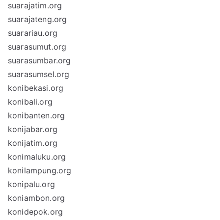
suarajatim.org
suarajateng.org
suarariau.org
suarasumut.org
suarasumbar.org
suarasumsel.org
konibekasi.org
konibali.org
konibanten.org
konijabar.org
konijatim.org
konimaluku.org
konilampung.org
konipalu.org
koniambon.org
konidepok.org