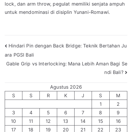
lock, dan arm throw, pegulat memiliki senjata ampuh
untuk mendominasi di disiplin Yunani-Romawi.
Navigasi
Hindari Pin dengan Back Bridge: Teknik Bertahan Ju
ara PGSI Bali
pos
Gable Grip vs Interlocking: Mana Lebih Aman Bagi Se
ndi Bali?
Agustus 2026
S
S
R
K
J
S
M
1
2
3
4
5
6
7
8
9
10
11
12
13
14
15
16
17
18
19
20
21
22
23