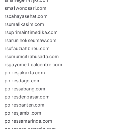
smanegeri47jkt.com
sma1wonosari.com
rscahayasehat.com
rsumalikasim.com
rsuprimaintimedika.com
rsarunlhokseumaw.com
rsufauziahbireu.com
rsumumcitrahusada.com
rsgayomedicalcentre.com
polresjakarta.com
polresdago.com
polressabang.com
polresdenpasar.com
polresbanten.com
polresjambi.com
polressamarinda.com