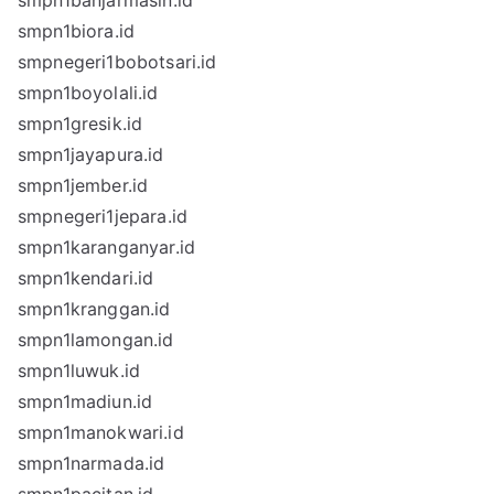
smpn1banjarmasin.id
smpn1biora.id
smpnegeri1bobotsari.id
smpn1boyolali.id
smpn1gresik.id
smpn1jayapura.id
smpn1jember.id
smpnegeri1jepara.id
smpn1karanganyar.id
smpn1kendari.id
smpn1kranggan.id
smpn1lamongan.id
smpn1luwuk.id
smpn1madiun.id
smpn1manokwari.id
smpn1narmada.id