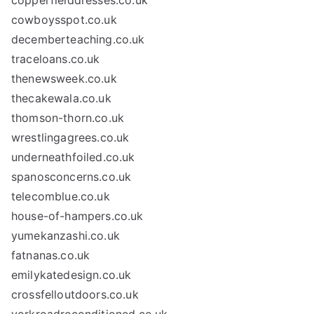
copperfielddresses.co.uk
cowboysspot.co.uk
decemberteaching.co.uk
traceloans.co.uk
thenewsweek.co.uk
thecakewala.co.uk
thomson-thorn.co.uk
wrestlingagrees.co.uk
underneathfoiled.co.uk
spanosconcerns.co.uk
telecomblue.co.uk
house-of-hampers.co.uk
yumekanzashi.co.uk
fatnanas.co.uk
emilykatedesign.co.uk
crossfelloutdoors.co.uk