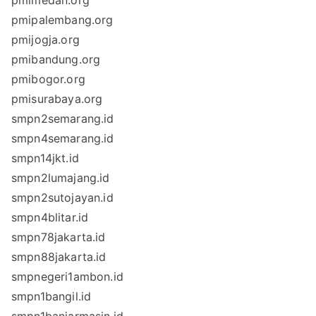
pmimedan.org
pmipalembang.org
pmijogja.org
pmibandung.org
pmibogor.org
pmisurabaya.org
smpn2semarang.id
smpn4semarang.id
smpn14jkt.id
smpn2lumajang.id
smpn2sutojayan.id
smpn4blitar.id
smpn78jakarta.id
smpn88jakarta.id
smpnegeri1ambon.id
smpn1bangil.id