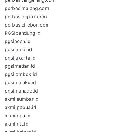
perbasitangerang.com
perbasimalang.com
perbasidepok.com
perbasicirebon.com
PGSIbandung.id
pgsiaceh.id
pgsijambi.id
pgsijakarta.id
pgsimedan.id
pgsilombok.id
pgsimaluku.id
pgsimanado.id
akmilsumbar.id
akmilpapua.id
akmilriau.id
akmilntt.id