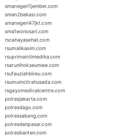
smanegeri1jember.com
sman2bekasi.com
smanegeri47jkt.com
sma1wonosari.com
rscahayasehat.com
rsumalikasim.com
rsuprimaintimedika.com
rsarunlhokseumaw.com
rsufauziahbireu.com
rsumumcitrahusada.com
rsgayomedicalcentre.com
polresjakarta.com
polresdago.com
polressabang.com
polresdenpasar.com
polresbanten.com