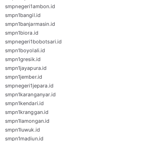
smpnegeri1ambon.id
smpn1bangil.id
smpn1banjarmasin.id
smpn1biora.id
smpnegeri1bobotsari.id
smpn1boyolali.id
smpn1gresik.id
smpn1jayapura.id
smpn1jember.id
smpnegeri1jepara.id
smpn1karanganyar.id
smpn1kendari.id
smpn1kranggan.id
smpn1lamongan.id
smpn1luwuk.id
smpn1madiun.id