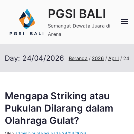
Loncat
PGSI BALI
ke
konten
Semangat Dewata Juara di
Arena
Day:
24/04/2026
Beranda
2026
April
24
Mengapa Striking atau
Pukulan Dilarang dalam
Olahraga Gulat?
Oleh
admin
Dipublikasi pada
24/04/2026