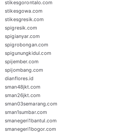
stikesgorontalo.com
stikesgowa.com
stikesgresik.com
spigresik.com
spigianyar.com
spigrobongan.com
spigunungkidul.com
spijember.com
spijombang.com
dianflores.id
sman48jkt.com
sman26jkt.com
sman03semarang.com
sman1sumbar.com
smanegeri1bantul.com
smanegeri1bogor.com