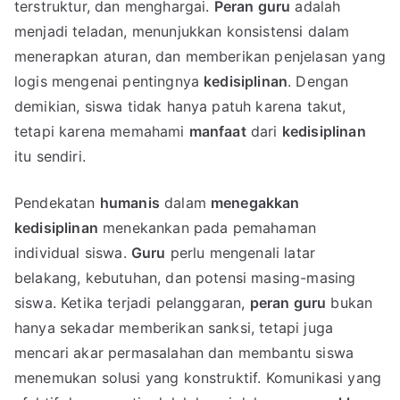
terstruktur, dan menghargai.
Peran guru
adalah
menjadi teladan, menunjukkan konsistensi dalam
menerapkan aturan, dan memberikan penjelasan yang
logis mengenai pentingnya
kedisiplinan
. Dengan
demikian, siswa tidak hanya patuh karena takut,
tetapi karena memahami
manfaat
dari
kedisiplinan
itu sendiri.
Pendekatan
humanis
dalam
menegakkan
kedisiplinan
menekankan pada pemahaman
individual siswa.
Guru
perlu mengenali latar
belakang, kebutuhan, dan potensi masing-masing
siswa. Ketika terjadi pelanggaran,
peran guru
bukan
hanya sekadar memberikan sanksi, tetapi juga
mencari akar permasalahan dan membantu siswa
menemukan solusi yang konstruktif. Komunikasi yang