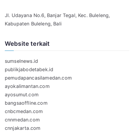
Jl. Udayana No.6, Banjar Tegal, Kec. Buleleng,
Kabupaten Buleleng, Bali
Website terkait
sumselnews.id
publikjabodetabek.id
pemudapancasilamedan.com
ayokalimantan.com
ayosumut.com
bangsaoffline.com
cnbcmedan.com
cnnmedan.com
cnnjakarta.com