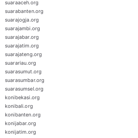
suaraaceh.org
suarabanten.org
suarajogja.org
suarajambi.org
suarajabar.org
suarajatim.org
suarajateng.org
suarariau.org
suarasumut.org
suarasumbar.org
suarasumsel.org
konibekasi.org
konibali.org
konibanten.org
konijabar.org
konijatim.org