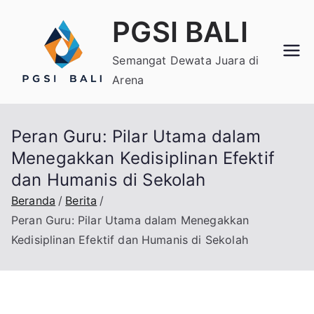
Loncat
PGSI BALI
ke
konten
Semangat Dewata Juara di
Arena
Peran Guru: Pilar Utama dalam
Menegakkan Kedisiplinan Efektif
dan Humanis di Sekolah
Beranda
Berita
Peran Guru: Pilar Utama dalam Menegakkan
Kedisiplinan Efektif dan Humanis di Sekolah