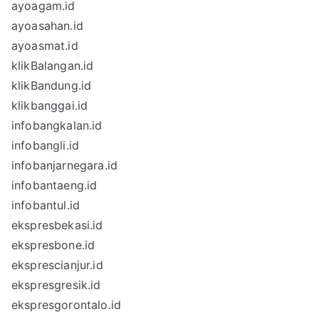
ayoagam.id
ayoasahan.id
ayoasmat.id
klikBalangan.id
klikBandung.id
klikbanggai.id
infobangkalan.id
infobangli.id
infobanjarnegara.id
infobantaeng.id
infobantul.id
ekspresbekasi.id
ekspresbone.id
eksprescianjur.id
ekspresgresik.id
ekspresgorontalo.id