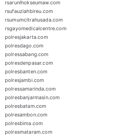
rsarunlhokseumaw.com
rsufauziahbireu.com
rsumumcitrahusada.com
rsgayomedicalcentre.com
polresjakarta.com
polresdago.com
polressabang.com
polresdenpasar.com
polresbanten.com
polresjambi.com
polressamarinda.com
polresbanjarmasin.com
polresbatam.com
polresambon.com
polresbima.com
polresmataram.com