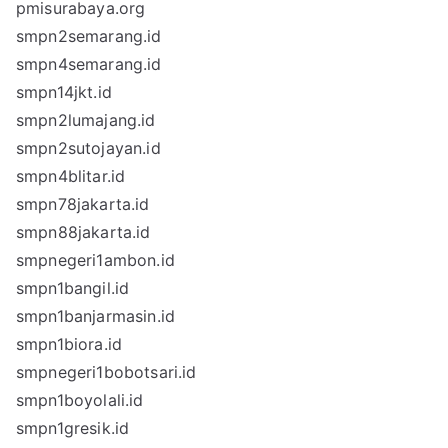
pmisurabaya.org
smpn2semarang.id
smpn4semarang.id
smpn14jkt.id
smpn2lumajang.id
smpn2sutojayan.id
smpn4blitar.id
smpn78jakarta.id
smpn88jakarta.id
smpnegeri1ambon.id
smpn1bangil.id
smpn1banjarmasin.id
smpn1biora.id
smpnegeri1bobotsari.id
smpn1boyolali.id
smpn1gresik.id