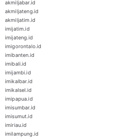
akmiljabar.id
akmiljateng.id
akmiljatim.id
imijatim.id
imijateng.id
imigorontalo.id
imibanten.id
imibali.id
imijambi.id
imikalbar.id
imikalsel.id
imipapua.id
imisumbar.id
imisumut.id
imiriau.id
imilampung.id