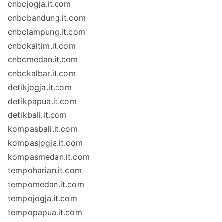
cnbcjogja.it.com
cnbcbandung.it.com
cnbclampung.it.com
cnbckaltim.it.com
cnbcmedan.it.com
cnbckalbar.it.com
detikjogja.it.com
detikpapua.it.com
detikbali.it.com
kompasbali.it.com
kompasjogja.it.com
kompasmedan.it.com
tempoharian.it.com
tempomedan.it.com
tempojogja.it.com
tempopapua.it.com