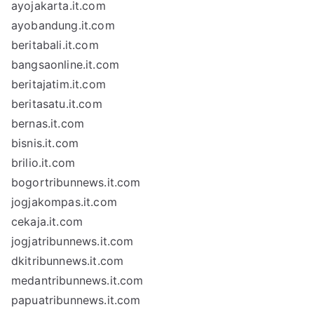
ayojakarta.it.com
ayobandung.it.com
beritabali.it.com
bangsaonline.it.com
beritajatim.it.com
beritasatu.it.com
bernas.it.com
bisnis.it.com
brilio.it.com
bogortribunnews.it.com
jogjakompas.it.com
cekaja.it.com
jogjatribunnews.it.com
dkitribunnews.it.com
medantribunnews.it.com
papuatribunnews.it.com