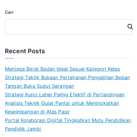
Cari
Cari
Recent Posts
Menjaga Berat Badan Ideal Sesuai Kategori Kelas
Strategi Taktik Bukaan Pertahanan Pengalihan Beban
Tangan Buka Sudut Serangan
Strategi Kunci Leher Paling Efektif di Pertandingan
Analisis Teknik Gulat Pantai untuk Meningkatkan
Keseimbangan di Atas Pasir
Portal Kolaborasi Digital Tingkatkan Mutu Pendidikan
Pendidik Jambi