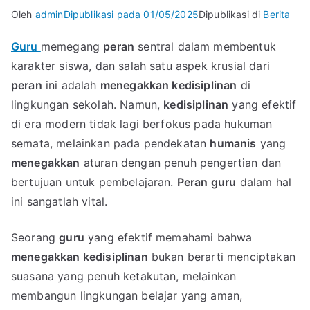
Oleh
admin
Dipublikasi pada
01/05/2025
Dipublikasi di
Berita
Guru
memegang
peran
sentral dalam membentuk
karakter siswa, dan salah satu aspek krusial dari
peran
ini adalah
menegakkan kedisiplinan
di
lingkungan sekolah. Namun,
kedisiplinan
yang efektif
di era modern tidak lagi berfokus pada hukuman
semata, melainkan pada pendekatan
humanis
yang
menegakkan
aturan dengan penuh pengertian dan
bertujuan untuk pembelajaran.
Peran guru
dalam hal
ini sangatlah vital.
Seorang
guru
yang efektif memahami bahwa
menegakkan kedisiplinan
bukan berarti menciptakan
suasana yang penuh ketakutan, melainkan
membangun lingkungan belajar yang aman,