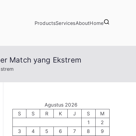
Products
Services
About
Home
der Match yang Ekstrem
kstrem
Agustus 2026
S
S
R
K
J
S
M
1
2
3
4
5
6
7
8
9