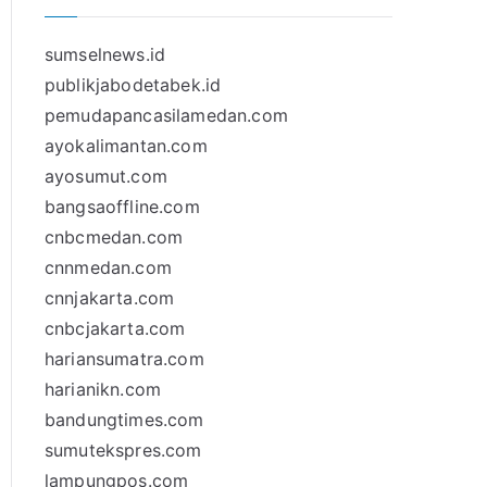
sumselnews.id
publikjabodetabek.id
pemudapancasilamedan.com
ayokalimantan.com
ayosumut.com
bangsaoffline.com
cnbcmedan.com
cnnmedan.com
cnnjakarta.com
cnbcjakarta.com
hariansumatra.com
harianikn.com
bandungtimes.com
sumutekspres.com
lampungpos.com