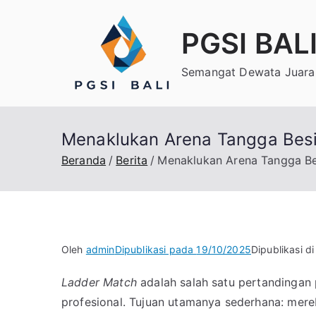
Loncat
ke
PGSI BAL
konten
Semangat Dewata Juara 
Menaklukan Arena Tangga Besi:
Beranda
Berita
Menaklukan Arena Tangga Bes
Oleh
admin
Dipublikasi pada
19/10/2025
Dipublikasi d
Ladder Match
adalah salah satu pertandingan
profesional. Tujuan utamanya sederhana: mere