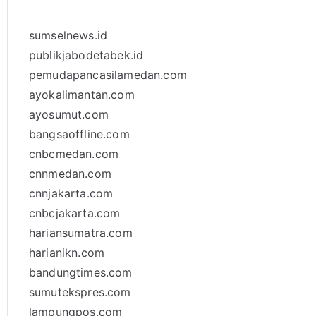
sumselnews.id
publikjabodetabek.id
pemudapancasilamedan.com
ayokalimantan.com
ayosumut.com
bangsaoffline.com
cnbcmedan.com
cnnmedan.com
cnnjakarta.com
cnbcjakarta.com
hariansumatra.com
harianikn.com
bandungtimes.com
sumutekspres.com
lampungpos.com