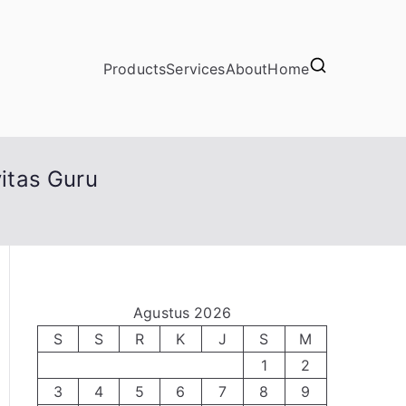
Products
Services
About
Home
itas Guru
Agustus 2026
S
S
R
K
J
S
M
1
2
3
4
5
6
7
8
9