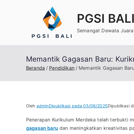
Loncat
ke
PGSI BAL
konten
Semangat Dewata Juara 
Memantik Gagasan Baru: Kurik
Beranda
Pendidikan
Memantik Gagasan Baru:
Oleh
admin
Dipublikasi pada
05/06/2025
Dipublikasi d
Penerapan Kurikulum Merdeka telah terbukti me
gagasan baru
dan meningkatkan kreativitas par