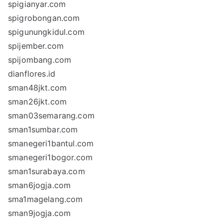
spigianyar.com
spigrobongan.com
spigunungkidul.com
spijember.com
spijombang.com
dianflores.id
sman48jkt.com
sman26jkt.com
sman03semarang.com
sman1sumbar.com
smanegeri1bantul.com
smanegeri1bogor.com
sman1surabaya.com
sman6jogja.com
sma1magelang.com
sman9jogja.com