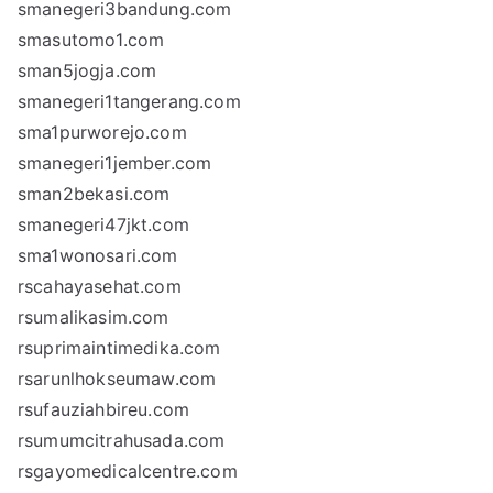
smanegeri3bandung.com
smasutomo1.com
sman5jogja.com
smanegeri1tangerang.com
sma1purworejo.com
smanegeri1jember.com
sman2bekasi.com
smanegeri47jkt.com
sma1wonosari.com
rscahayasehat.com
rsumalikasim.com
rsuprimaintimedika.com
rsarunlhokseumaw.com
rsufauziahbireu.com
rsumumcitrahusada.com
rsgayomedicalcentre.com