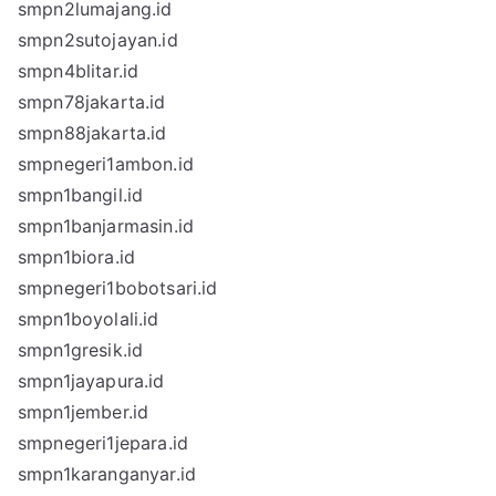
smpn2lumajang.id
smpn2sutojayan.id
smpn4blitar.id
smpn78jakarta.id
smpn88jakarta.id
smpnegeri1ambon.id
smpn1bangil.id
smpn1banjarmasin.id
smpn1biora.id
smpnegeri1bobotsari.id
smpn1boyolali.id
smpn1gresik.id
smpn1jayapura.id
smpn1jember.id
smpnegeri1jepara.id
smpn1karanganyar.id