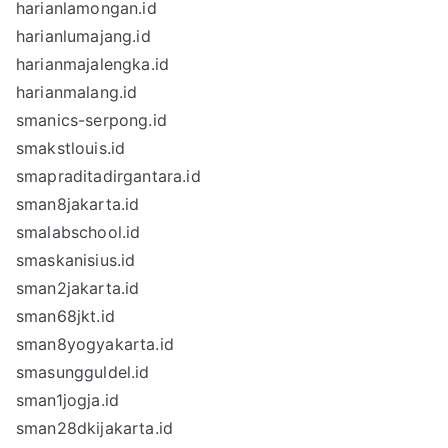
harianlamongan.id
harianlumajang.id
harianmajalengka.id
harianmalang.id
smanics-serpong.id
smakstlouis.id
smapraditadirgantara.id
sman8jakarta.id
smalabschool.id
smaskanisius.id
sman2jakarta.id
sman68jkt.id
sman8yogyakarta.id
smasungguldel.id
sman1jogja.id
sman28dkijakarta.id